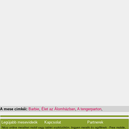
A mese cimkéi:
Barbie
,
Élet az Álomházban
,
A tengerparton
,
Legújabb mesevideók
Kapcsolat
Partnerek
Nézz online meséket mobil vagy tablet eszközökön. Ingyen mesék és rajzfilmek - Free mobile,