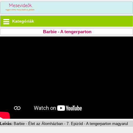
Kategóriák
Barbie - A tengerparton
Leírás:
Barbie - Élet az Álomházban - 7. Epizód - A tengerparton magyarul