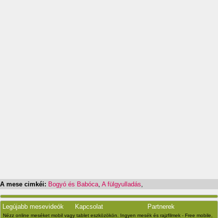
A mese cimkéi:
Bogyó és Babóca
,
A fülgyulladás
,
Legújabb mesevideók
Kapcsolat
Partnerek
Nézz online meséket mobil vagy tablet eszközökön. Ingyen mesék és rajzfilmek - Free mobile,