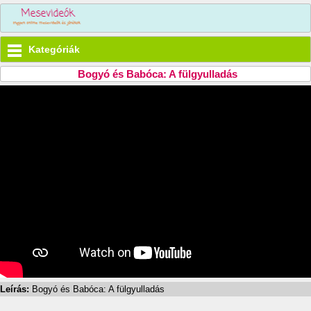
Kategóriák
Bogyó és Babóca: A fülgyulladás
Leírás:
Bogyó és Babóca: A fülgyulladás