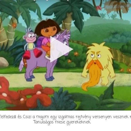
 felfedező és Csizi a majom egy izgalmas rejtvény versenyen vesznek r
Tanulságos mese gyerekeknek.