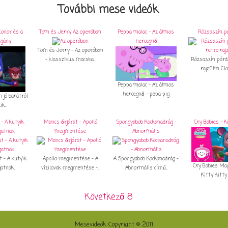
További mese videók
Conor és a
Tom és Jerry Az operában
Peppa malac - Az álmos
Rózsaszín p
rgány
hercegnő
Tom és Jerry - Az operában
- klasszikus macska...
Rózsaszín párd
rajzfilm Clo
Peppa malac - Az álmos
hercegnő - pepa pig
 jó barátról
k...
- A kutyik
Mancs őrjárat - Apolló
Spongyabob Kockanadrág -
Cry Babies - K
gatnak
megmentése
Abnormális
 - A kutyik
Apollo megmentése - A
A Spongyabob Kockanadrág –
Cry Babies Mag
atnak...
vízilovak megmentése -...
Abnormális című...
Kitty Kitty 
Következő 8
Mesevideók Copyright © 2011