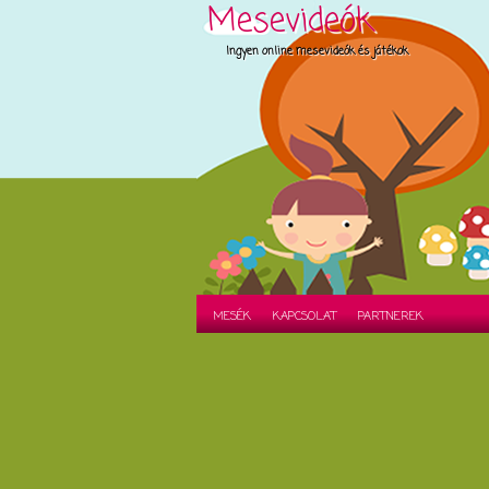
Mesevideók
Ingyen online mesevideók és játékok
MESÉK
KAPCSOLAT
PARTNEREK