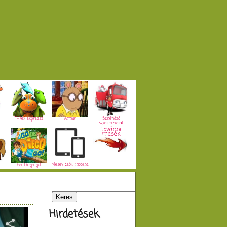
T-Rex expressz
Arthur
Szirénázó
szupercsapat
További
mesék
Mesevideók mobilra
Go! Diego, go!
Hirdetések