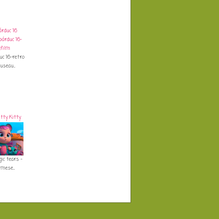
árduc 16
uc 16-retro
useau...
itty Kitty
ic tears -
mese...