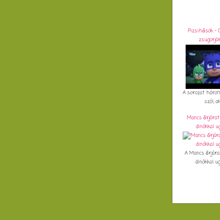
Pizsihősök - 
zsugorjá
A sorozat három
szól, aki
Mancs őrjárat 
dinókkal u
A Mancs őrjárat
dinókkal ug