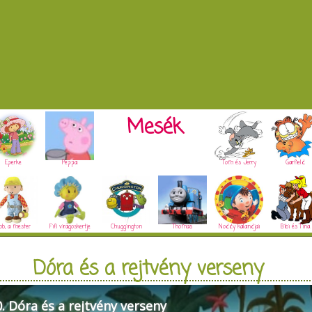
Mesék
Eperke
Peppa
Tom és Jerry
Garfield
ob, a mester
Fifi virágoskertje
Chuggington
Thomas
Noddy kalandjai
Bibi és Tina
Dóra és a rejtvény verseny