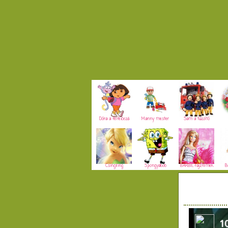
Dóra a felfedező
Manny mester
Sam a tűzoltó
Csingiling
Spongyabob
BARBIE rajzfilmek
B