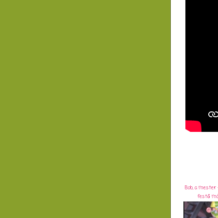
Bob, a mester
festő má