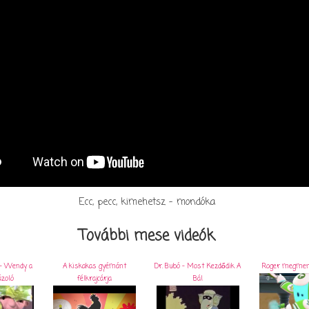
Ecc, pecc, kimehetsz - mondóka
További mese videók
 - Wendy a
A kiskakas gyémánt
Dr. Bubó - Most Kezdődik A
Roger megment
zoló
félkrajcárja
Bál