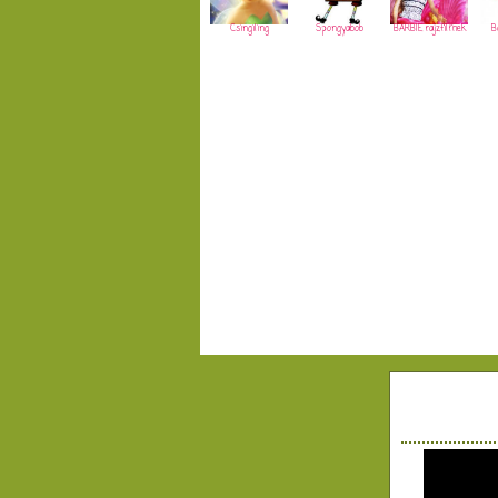
Csingiling
Spongyabob
BARBIE rajzfilmek
B