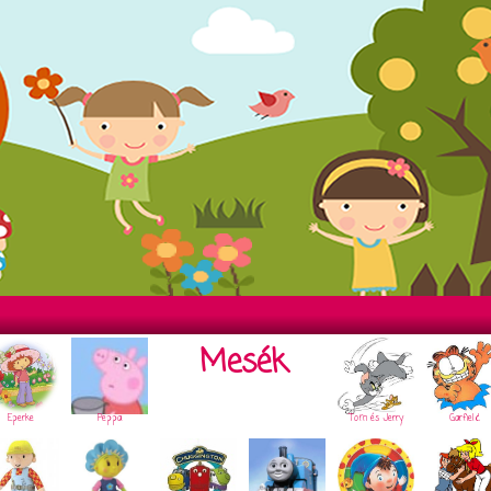
Mesék
Eperke
Peppa
Tom és Jerry
Garfield