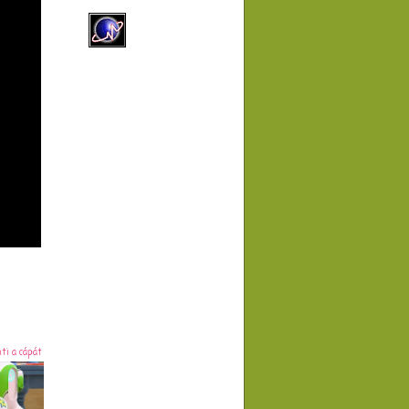
i a cápát