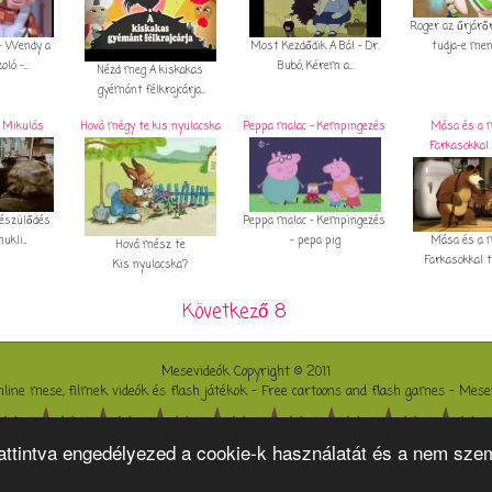
Roger az űrjárő
- Wendy a
tudja-e ment
Most Kezdődik A Bál - Dr.
ó -...
Bubó, Kérem a...
Nézd meg A kiskakas
gyémánt félkrajcárja...
 Mikulás
Hová mégy te kis nyulacska
Peppa malac - Kempingezés
Mása és a 
Farkasokkal 
Peppa malac - Kempingezés
készülődés
Mása és a 
- pepa pig
kli...
Hová mész te
Farkasokkal tá
Kis nyulacska?
Következő 8
Mesevideók Copyright © 2011
nline mese, filmek videók és flash játékok - Free cartoons and flash games - Mese
|
|
|
|
attintva engedélyezed a cookie-k használatát és a nem sze
kfilm
Eperke rajzfilm
Garfield mesefilm
Szirénázó szupercsapat gyerekvideó
Spongyabob mese kicsik