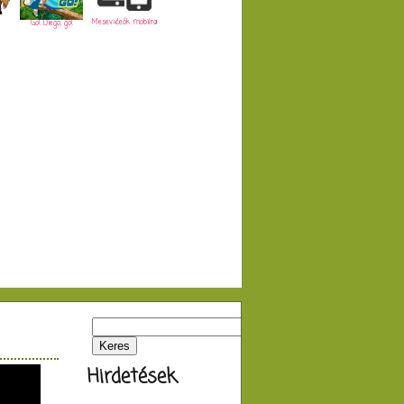
Mesevideók mobilra
Go! Diego, go!
Hirdetések