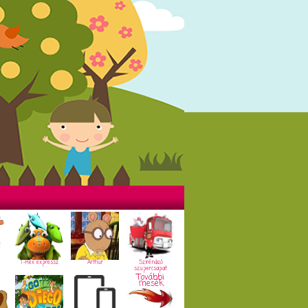
T-Rex expressz
Arthur
Szirénázó
szupercsapat
További
mesék