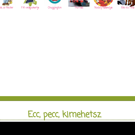
ob, a mester
Fifi virágoskertje
Chuggington
Thomas
Noddy kalandjai
Bibi és Tina
Ecc, pecc, kimehetsz