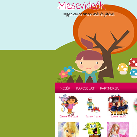
Mesevideók
Ingyen online mesevideók és játékok
MESÉK
KAPCSOLAT
PARTNEREK
Dóra a felfedező
Manny mester
Sam a tűzoltó