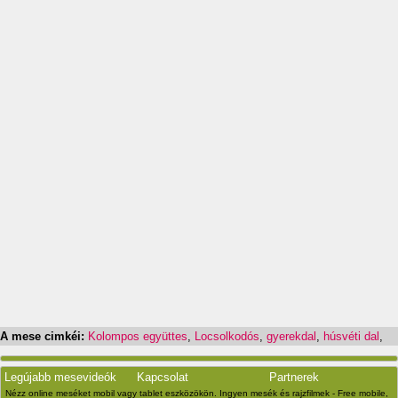
A mese cimkéi:
Kolompos együttes
,
Locsolkodós
,
gyerekdal
,
húsvéti dal
,
Legújabb mesevideók
Kapcsolat
Partnerek
Nézz online meséket mobil vagy tablet eszközökön. Ingyen mesék és rajzfilmek - Free mobile,