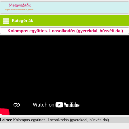
Kategóriák
Kolompos együttes- Locsolkodós (gyerekdal, húsvéti dal)
Leírás:
Kolompos együttes- Locsolkodós (gyerekdal, húsvéti dal)