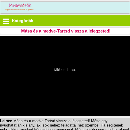
Kategóriák
Mása és a medve-Tartsd vissza a lélegzeted!
Leírás:
Mása és a medve-Tartsd vissza a lélegzeted! Mása egy
nyughatatlan kislány, aki sok nehéz feladattal néz szembe. Ha segítenek
neki, akkor mindent könnyebben megcsinál. Mása barátja egy medve, akivel