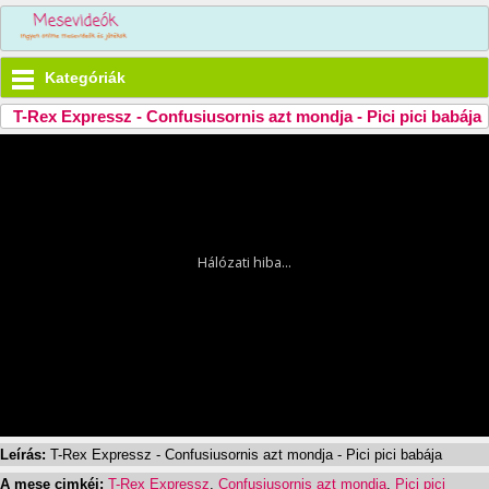
Kategóriák
T-Rex Expressz - Confusiusornis azt mondja - Pici pici babája
Leírás:
T-Rex Expressz - Confusiusornis azt mondja - Pici pici babája
A mese cimkéi:
T-Rex Expressz
,
Confusiusornis azt mondja
,
Pici pici