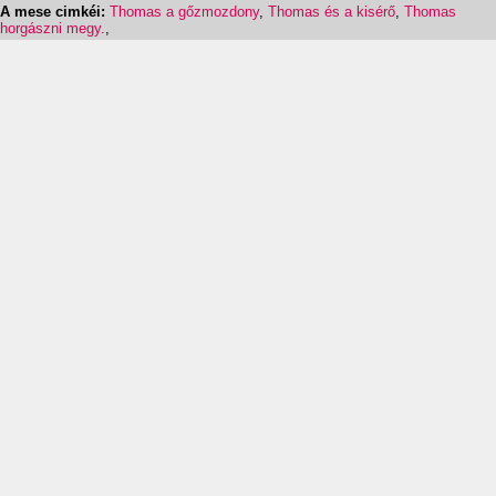
A mese cimkéi:
Thomas a gőzmozdony
,
Thomas és a kisérő
,
Thomas
horgászni megy.
,