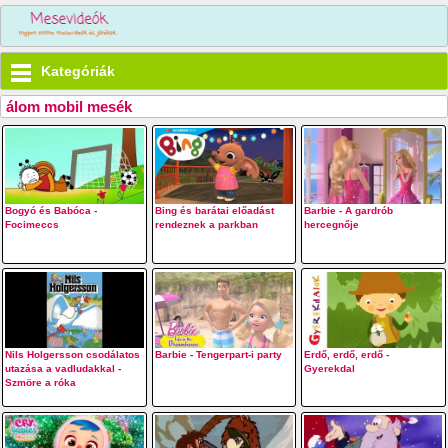
Kategóriák
álom mobil mesék
Bogyó és Babóca -
Bing és barátai előadást
Barbie - A gardrób
Focimeccs
rendeznek a parkban
hercegnője
Nils Holgersson csodálatos
Barbie - Tengerpart-i party
Erdő, erdő, erdő -
utazása a vadludakkal -
Gyerekdal
Szmöre a róka