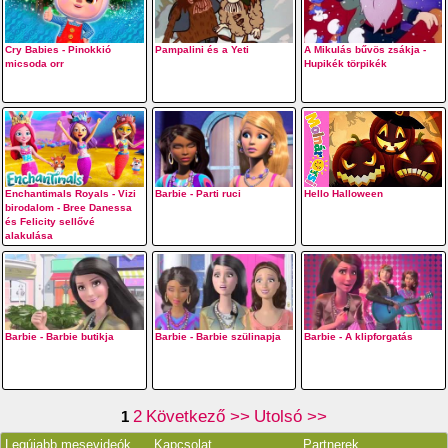
Cry Babies - Pinokkió
Pampalini és a Yeti
A Mikulás bűvös zsákja -
micsoda orr
Hupikék törpikék
Enchantimals Royals - Vizi
Barbie - Parti ruci
Hello Halloween
birodalom - Bree Danessa
és Felicity sellővé
alakulása
Barbie - Barbie butikja
Barbie - Barbie szülinapja
Barbie - A klipforgatás
2
Következő >>
Utolsó >>
1
Legújabb mesevideók
Kapcsolat
Partnerek