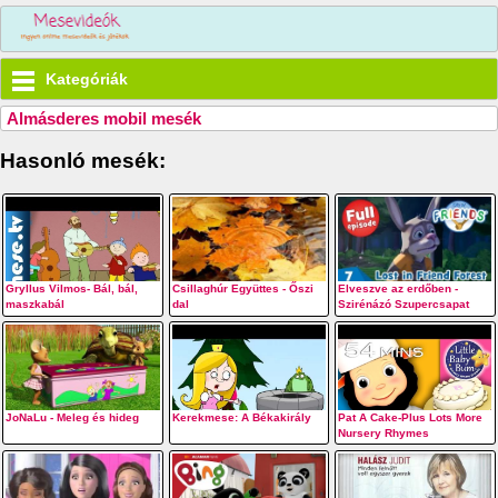
Kategóriák
Almásderes mobil mesék
Hasonló mesék:
Gryllus Vilmos- Bál, bál,
Csillaghúr Együttes - Őszi
Elveszve az erdőben -
maszkabál
dal
Szirénázó Szupercsapat
JoNaLu - Meleg és hideg
Kerekmese: A Békakirály
Pat A Cake-Plus Lots More
Nursery Rhymes