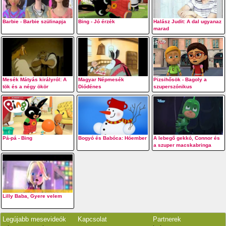
Barbie - Barbie szülinapja
Bing - Jó érzék
Halász Judit: A dal ugyanaz
marad
Mesék Mátyás királyról: A
Magyar Népmesék
Pizsihősök - Bagoly a
tök és a négy ökör
Diódénes
szuperszónikus
Pá-pá - Bing
Bogyó és Babóca: Hóember
A lebegő gekkó, Connor és
a szuper macskabringa
Lilly Baba, Gyere velem
Legújabb mesevideók
Kapcsolat
Partnerek