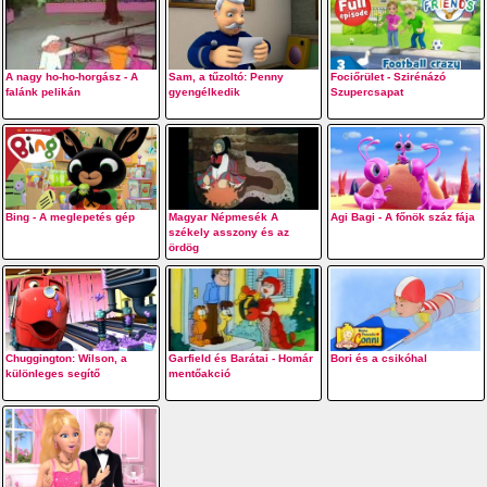
A nagy ho-ho-horgász - A
Sam, a tűzoltó: Penny
Fociőrület - Szirénázó
falánk pelikán
gyengélkedik
Szupercsapat
Bing - A meglepetés gép
Magyar Népmesék A
Agi Bagi - A főnök száz fája
székely asszony és az
ördög
Chuggington: Wilson, a
Garfield és Barátai - Homár
Bori és a csikóhal
különleges segítő
mentőakció