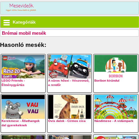
Kategóriák
Brémai mobil mesék
Hasonló mesék:
LEGO Friends -
A város hősei - Vészvonzó,
Boribon kirándul
Élménygyártás
a rendőr
Kerekmese - Állathangok
Óvis dalok - Cirmos cica
Nándimese - A vidámpark
dal gyerekeknek