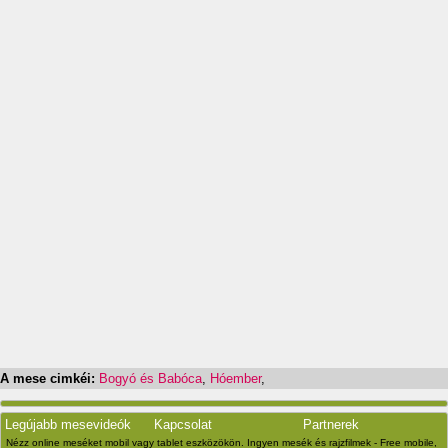
A mese cimkéi:
Bogyó és Babóca
,
Hóember
,
Legújabb mesevideók
Kapcsolat
Partnerek
Nézz online meséket mobil vagy tablet eszközökön. Ingyen mesék és rajzfilmek - Free mobile,