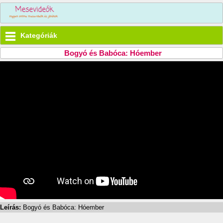
Kategóriák
Bogyó és Babóca: Hóember
Leírás:
Bogyó és Babóca: Hóember