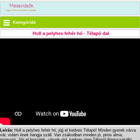
Kategóriák
Hull a pelyhes fehér hó - Télapó dal
Leírás:
Hull a pelyhes fehér hó, jöjj el kedves Télapó! Minden gyerek várva
vár, vidám ének hangja száll. Van zsákodban minden jó, piros alma,
mogyoró, Jöjj el hozzánk, várunk rád, kedves öreg Télapó! Nagyszakállú