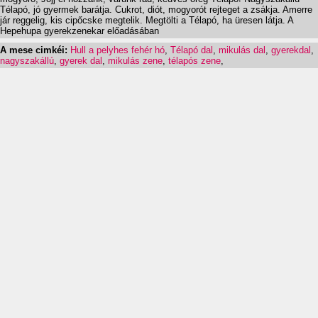
Télapó, jó gyermek barátja. Cukrot, diót, mogyorót rejteget a zsákja. Amerre
jár reggelig, kis cipőcske megtelik. Megtölti a Télapó, ha üresen látja. A
Hepehupa gyerekzenekar előadásában
A mese cimkéi:
Hull a pelyhes fehér hó
,
Télapó dal
,
mikulás dal
,
gyerekdal
,
nagyszakállú
,
gyerek dal
,
mikulás zene
,
télapós zene
,