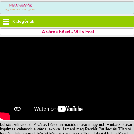
Kategóriák
A város hősei - Vili viccel
Leírás:
Vili viccel - A város hősei animációs mese magyarul. Fantasztikusan
izgalmas kalandok a város lakóival. Ismerd meg Rendőr Paulie-t és Tűzoltó
Fionát, akik a városlakókért készek szembe szállni a tolvajokkal, a tűzzel,