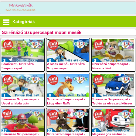
Kategóriák
Szirénázó Szupercsapat mobil mesék
Fociőrület - Szirénázó
A sisak menő - Szirénázó
Szirénázó szupercsapat -
Szupercsapat
Szupercsapat
Nincs is füst
Szirénázó Szupercsapat -
Szirénázó Szupercsapat -
Szirénázó Szupercsapat -
Usgyi a labda után
Légy éber Raffe
Ted és az elveszett kötszer
Szirénázó Szupercsapat -
Szirénázó Szupercsapat -
Magasságos szülinap -