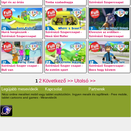
Ugri és az óriás
Timba szabadnapja
Szirénázó Szupercsapat
Hurrá horgászunk -
Szirénázó Szupercsapat -
Elveszve az erdőben -
Szirénázó Szupercsapat
Hová tűnt Roller
Szirénázó Szupercsapat
Szirénázó Szuper csapat -
Szirénázó Szuper csapat -
Szirénázó Szupercsapat -
Buli van
Az extrém sport
Bocs hogy késtem
2
Következő >>
Utolsó >>
1
Legújabb mesevideók
Kapcsolat
Partnerek
Nézz online meséket mobil vagy tablet eszközökön. Ingyen mesék és rajzfilmek - Free mobile,
tablet cartoons and games - Mesevideók