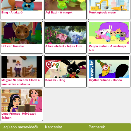
Bing - A takaró
Agi Bagi - A magok
Munkagépek mese
Hol van Rosalie
A kék elefánt - Teljes Film
Peppa malac - A szülinapi
buli
Magyar Népmesék Előbb a
Kockák - Bing
Gryllus Vilmos - Bohóc
tánc aztán a lakoma
Lego Friends -Művészeti
órákon
Legújabb mesevideók
Kapcsolat
Partnerek