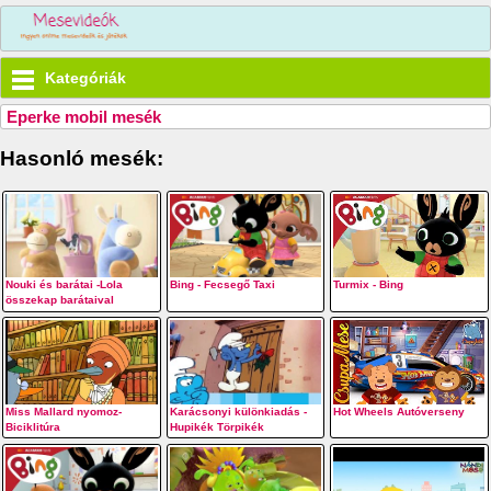
Kategóriák
Eperke mobil mesék
Hasonló mesék:
Nouki és barátai -Lola
Bing - Fecsegő Taxi
Turmix - Bing
összekap barátaival
Miss Mallard nyomoz-
Karácsonyi különkiadás -
Hot Wheels Autóverseny
Biciklitúra
Hupikék Törpikék