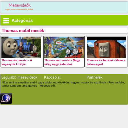
Kategóriák
Thomas mobil mesék
Thomas és barátai - A
Thomas és barátai - Nagy
Thomas és barátai - Mese a
vágányok királya
világ nagy kalandok
bátorságról
Legújabb mesevideók
Kapcsolat
Partnerek
Nézz online meséket mobil vagy tablet eszközökön. Ingyen mesék és rajzfilmek - Free mobile,
tablet cartoons and games - Mesevideók