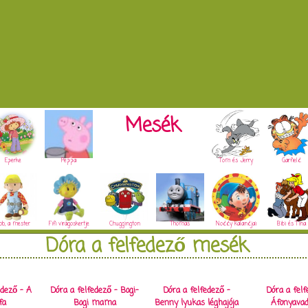
Mesék
Eperke
Peppa
Tom és Jerry
Garfield
ob, a mester
Fifi virágoskertje
Chuggington
Thomas
Noddy kalandjai
Bibi és Tina
Dóra a felfedező mesék
edező - A
Dóra a felfedező - Bogi-
Dóra a felfedező -
Dóra a felf
fa
Bogi mama
Benny lyukas léghajója
Áfonyavad