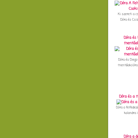
Ki szereti a c
Dóra és Csiz
Dóra és 
mentőak
Dóra és Diego
mentőakcióra i
Dóra és a 
Dóra a felfedező
kalandra in
Dóra a d