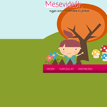
Mesevideók
Ingyen online mesevideók és játékok
MESÉK
KAPCSOLAT
PARTNEREK