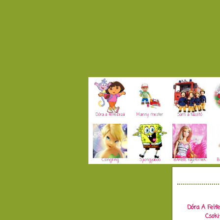
Dóra a felfedező
Manny mester
Sam a tűzoltó
Csingiling
Spongyabob
BARBIE rajzfilmek
B
Dóra A Felf
Csoki