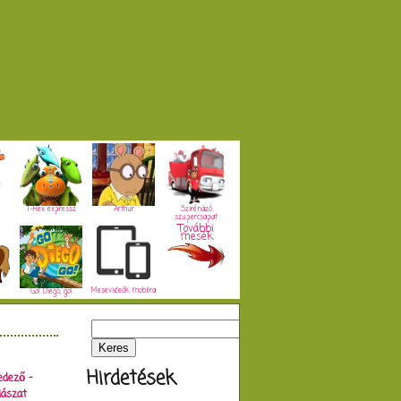
T-Rex expressz
Arthur
Szirénázó
szupercsapat
További
mesék
Mesevideók mobilra
Go! Diego, go!
Hirdetések
edező -
ászat