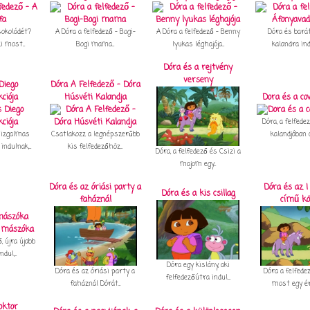
sokoládét?
A Dóra a felfedező – Bogi-
A Dóra a felfedező – Benny
Dóra és barát
i most...
Bogi mama...
lyukas léghajója...
kalandra indu
Dóra és a rejtvény
verseny
Diego
Dóra A Felfedező - Dóra
ciója
Húsvéti Kalandja
Dora és a co
Dóra, a felfede
 izgalmas
Csatlakozz a legnépszerűbb
kalandjában c
ndulnak,...
kis felfedezőhöz...
Dóra, a felfedező és Csizi a
majom egy...
Dóra és az óriási party a
Dóra és az I
Dóra és a kis csillag
faháznál
című kö
mászóka
, újra újabb
dul,...
Dóra egy kislány, aki
Dóra és az óriási party a
Dóra a felfede
felfedezőútra indul....
faháznál Dórát...
most egy érd
oktor