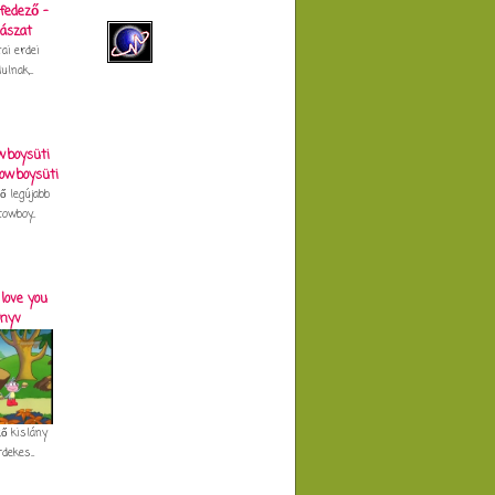
ai erdei
lnak,...
wboysüti
ző legújabb
owboy...
 love you
nyv
ző kislány
ekes...