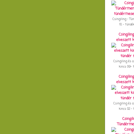
Csingiling - T
10. - tündé
Csingilin
elveszett 
Csingiling és a
kincs 09- t
Csingilin
elveszett 
Csingiling és a
kincs 02 - t
Csingil
Tündérmen