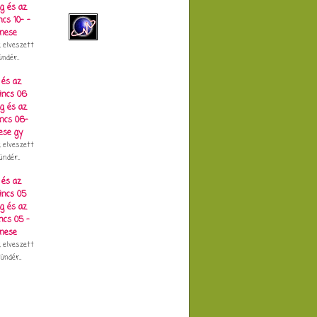
z elveszett
ndér...
 és az
incs 06
z elveszett
ndér...
 és az
incs 05
z elveszett
ündér...