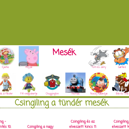
Mesék
Eperke
Peppa
Tom és Jerry
Garfield
ob, a mester
Fifi virágoskertje
Chuggington
Thomas
Noddy kalandjai
Bibi és Tina
Csingiling a tündér mesék
ing -
Csingiling és az
Csingiling
tés 10.
Csingiling a nagy
elveszett kincs 11
elveszett k