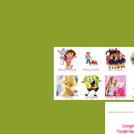
Dóra a felfedező
Manny mester
Sam a tűzoltó
Csingiling
Spongyabob
BARBIE rajzfilmek
B
Csingil
Tündérmen