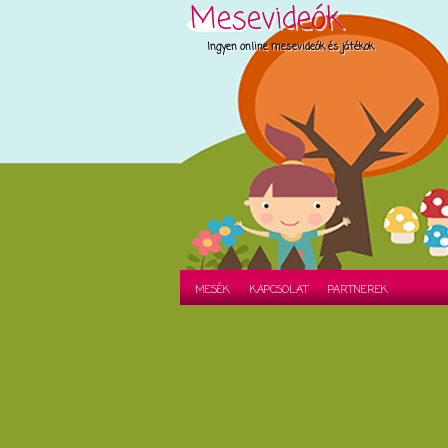
Mesevideók
Ingyen online mesevideók és játékok
MESÉK
KAPCSOLAT
PARTNEREK