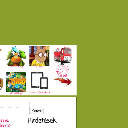
T-Rex expressz
Arthur
Szirénázó
szupercsapat
További
mesék
Mesevideók mobilra
Go! Diego, go!
Hirdetések
 és az
incs 10