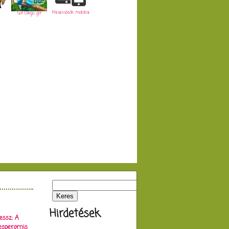
Mesevideók mobilra
Go! Diego, go!
Hirdetések
essz: A
esperornis