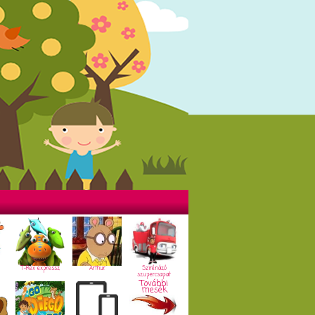
T-Rex expressz
Arthur
Szirénázó
szupercsapat
További
mesék