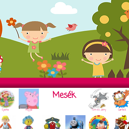
Mesék
Eperke
Peppa
Tom és Jerry
Garfield