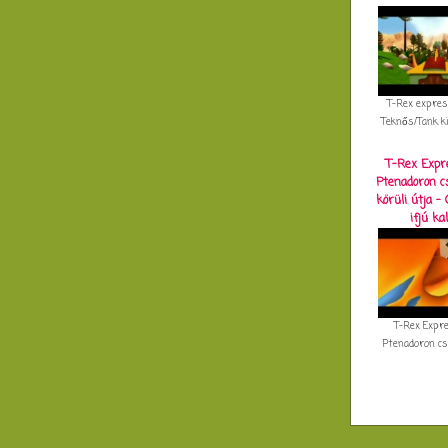
T-Rex expres
Teknős/Tank k
T-Rex Expr
Ptenadoron cs
körüli útja - 
ifjú ka
T-Rex Expre
Ptenadoron csal