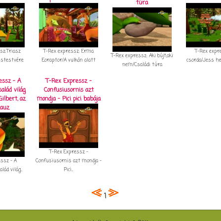
túra
sz:Triasz
T-Rex expressz: Erma
T-Rex expr
T-Rex expressz: Aki bújt,aki
istestvére
Eoraptor/A vulkán alatt
csorda/Jess h
nem/Családi túra
essz - A
T-Rex Expressz -
alád világ
Confusiusornis azt
Gilbert, az
mondja - Pici pici babája
lauz
T-Rex Expressz -
ssz - A
Confusiusornis azt mondja -
ád világ...
Pici...
1