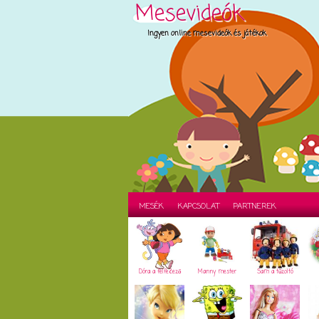
Mesevideók
Ingyen online mesevideók és játékok
MESÉK
KAPCSOLAT
PARTNEREK
Dóra a felfedező
Manny mester
Sam a tűzoltó