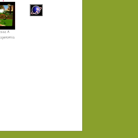
essz: A
esperornis