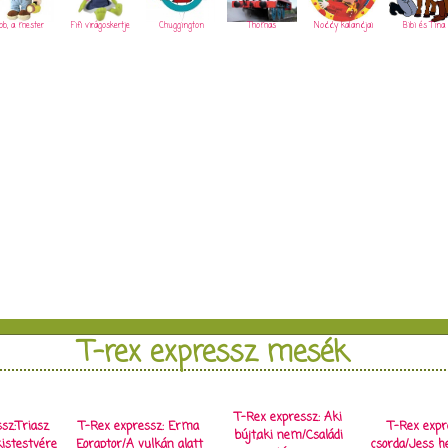
ob, a mester
Fifi virágoskertje
Chuggington
Thomas
Noddy kalandjai
Bibi és Tina
T-rex expressz mesék
T-Rex expressz: Aki
sz:Triasz
T-Rex expressz: Erma
T-Rex expr
bújt,aki nem/Családi
istestvére
Eoraptor/A vulkán alatt
csorda/Jess h