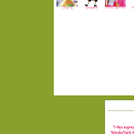
Csingiling
Spongyabob
BARBIE rajzfilmek
B
T-Rex expres
Teknős/Tank k