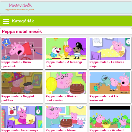
Kategóriák
Peppa mobil mesék
Peppa malac - Hurrá
Peppa malac - A farsangi
Peppa malac - Lefekvés
nyaralunk
buli
ideje
Peppa malac - Nagyiék
Peppa malac - Kloé az
Peppa malac - A kis
padlása
unokatesóm
kertészek
Peppa malac karacsonya
Peppa malac - Mama
Peppa malac- - Az ebéd