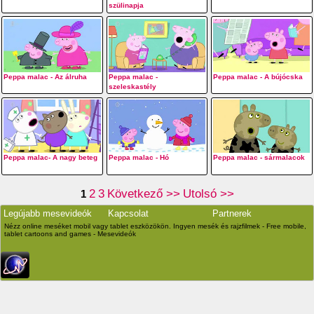
szülinapja
Peppa malac - Az álruha
Peppa malac -
Peppa malac - A bújócska
szeleskastély
Peppa malac- A nagy beteg
Peppa malac - Hó
Peppa malac - sármalacok
2
3
Következő >>
Utolsó >>
1
Legújabb mesevideók
Kapcsolat
Partnerek
Nézz online meséket mobil vagy tablet eszközökön. Ingyen mesék és rajzfilmek - Free mobile,
tablet cartoons and games - Mesevideók