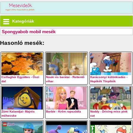
Kategóriák
Spongyabob mobil mesék
Hasonló mesék:
Csillaghúr Együttes - Őszi
Nouki és barátai - Rettentő
Karácsonyi különkiadás -
dal
vihar
Hupikék Törpikék
Zümi Kalandjai- Majrés
Barbie - Krém rapszódia
Noddy - Driving miss pink
méhecske
cat