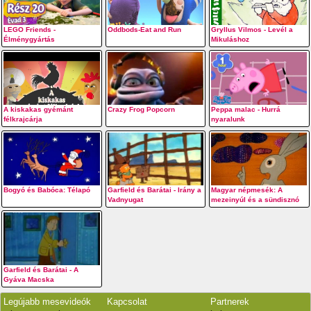
LEGO Friends -
Oddbods-Eat and Run
Gryllus Vilmos - Levél a
Élménygyártás
Mikuláshoz
A kiskakas gyémánt
Crazy Frog Popcorn
Peppa malac - Hurrá
félkrajcárja
nyaralunk
Bogyó és Babóca: Télapó
Garfield és Barátai - Irány a
Magyar népmesék: A
Vadnyugat
mezeinyúl és a sündisznó
Garfield és Barátai - A
Gyáva Macska
Legújabb mesevideók
Kapcsolat
Partnerek