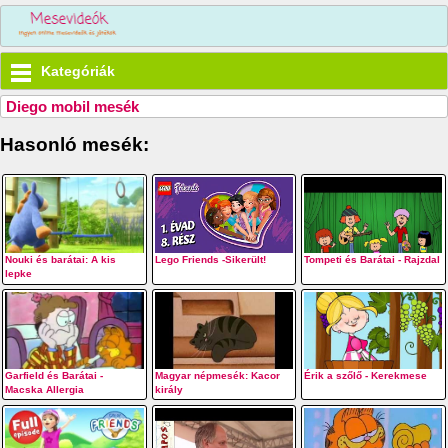
Kategóriák
Diego mobil mesék
Hasonló mesék:
Nouki és barátai: A kis
Lego Friends -Sikerült!
Tompeti és Barátai - Rajzdal
lepke
Garfield és Barátai -
Magyar népmesék: Kacor
Érik a szőlő - Kerekmese
Macska Allergia
király