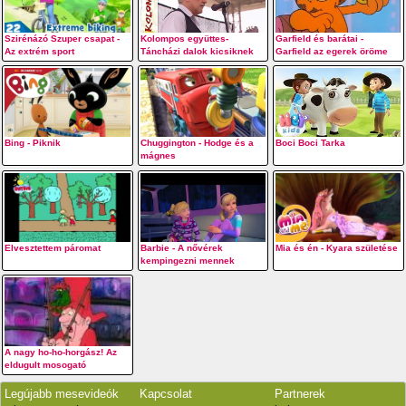
Szirénázó Szuper csapat -
Kolompos együttes-
Garfield és barátai -
Az extrém sport
Táncházi dalok kicsiknek
Garfield az egerek öröme
Bing - Piknik
Chuggington - Hodge és a
Boci Boci Tarka
mágnes
Elvesztettem páromat
Barbie - A nővérek
Mia és én - Kyara születése
kempingezni mennek
A nagy ho-ho-horgász! Az
eldugult mosogató
Legújabb mesevideók
Kapcsolat
Partnerek