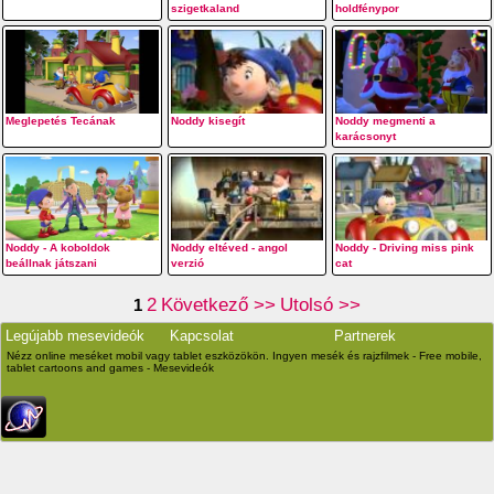
szigetkaland
holdfénypor
Meglepetés Tecának
Noddy kisegít
Noddy megmenti a
karácsonyt
Noddy - A koboldok
Noddy eltéved - angol
Noddy - Driving miss pink
beállnak játszani
verzió
cat
2
Következő >>
Utolsó >>
1
Legújabb mesevideók
Kapcsolat
Partnerek
Nézz online meséket mobil vagy tablet eszközökön. Ingyen mesék és rajzfilmek - Free mobile,
tablet cartoons and games - Mesevideók