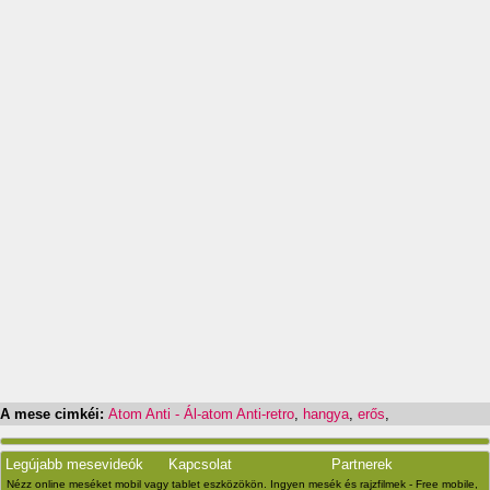
A mese cimkéi:
Atom Anti - Ál-atom Anti-retro
,
hangya
,
erős
,
Legújabb mesevideók
Kapcsolat
Partnerek
Nézz online meséket mobil vagy tablet eszközökön. Ingyen mesék és rajzfilmek - Free mobile,