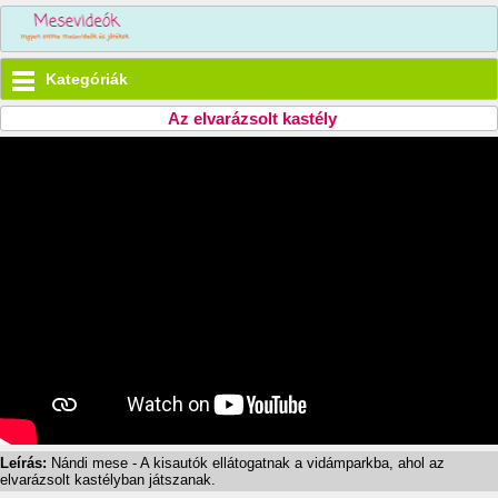
Kategóriák
Az elvarázsolt kastély
Leírás:
Nándi mese - A kisautók ellátogatnak a vidámparkba, ahol az
elvarázsolt kastélyban játszanak.