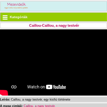
Kategóriák
Caillou-Caillou, a nagy testvér
Leírás:
Caillou, a nagy testvér, egy kisfiú története
A mese cimkéi:
Caillou
,
a nagy testvér
,