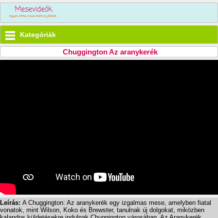
Kategóriák
Chuggington Az aranykerék
Leírás:
A Chuggington: Az aranykerék egy izgalmas mese, amelyben fiatal
vonatok, mint Wilson, Koko és Brewster, tanulnak új dolgokat, miközben
kalandos küldetésekre indulnak Chuggington városában. Az Aranykerék