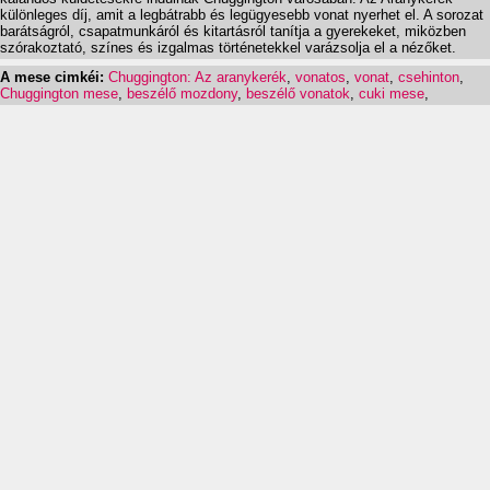
különleges díj, amit a legbátrabb és legügyesebb vonat nyerhet el. A sorozat
barátságról, csapatmunkáról és kitartásról tanítja a gyerekeket, miközben
szórakoztató, színes és izgalmas történetekkel varázsolja el a nézőket.
A mese cimkéi:
Chuggington: Az aranykerék
,
vonatos
,
vonat
,
csehinton
,
Chuggington mese
,
beszélő mozdony
,
beszélő vonatok
,
cuki mese
,