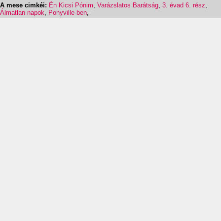
A mese cimkéi:
Én Kicsi Pónim
,
Varázslatos Barátság
,
3. évad 6. rész
,
Álmatlan napok
,
Ponyville-ben
,