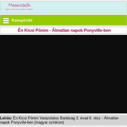
Kategóriák
Én Kicsi Pónim - Álmatlan napok Ponyville-ben
Leírás:
Én Kicsi Pónim Varázslatos Barátság 3. évad 6. rész - Álmatlan
napok Ponyville-ben (magyar szinkron)