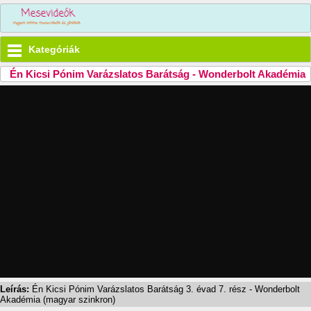
Kategóriák
Én Kicsi Pónim Varázslatos Barátság - Wonderbolt Akadémia
Leírás:
Én Kicsi Pónim Varázslatos Barátság 3. évad 7. rész - Wonderbolt
Akadémia (magyar szinkron)