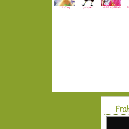
Csingiling
Spongyabob
BARBIE rajzfilmek
B
Fra