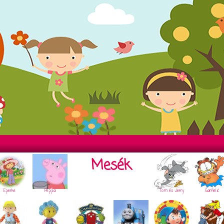
Mesék
Eperke
Peppa
Tom és Jerry
Garfield