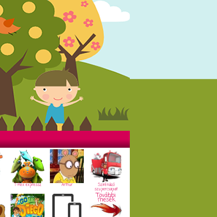
T-Rex expressz
Arthur
Szirénázó
szupercsapat
További
mesék