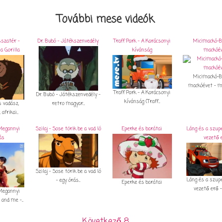
További mese videók
sszatér -
Dr. Bubó - Játékszenvedély
Traff Park - A Karácsonyi
Micimackó-Bo
a Gorilla
kívánság
mackóé
Micimackó-Bo
mackóévet - mi
Traff Park - A Karácsonyi
Dr. Bubó - Játékszenvedély -
kívánság (Traff...
retro magyar...
s vadász,
afrikai...
Megannyi
Szilaj - Sose törik be a vad ló
Eperke és barátai
Láng és a szup
gás
vezető 
Szilaj - Sose törik be a vad ló
Láng és a szup
- egy órás...
Eperke és barátai
vezető erő - 
Megannyi
and me -...
Következő 8