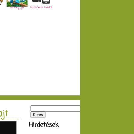
Mesevideók mobilra
Go! Diego, go!
jt
Hirdetések