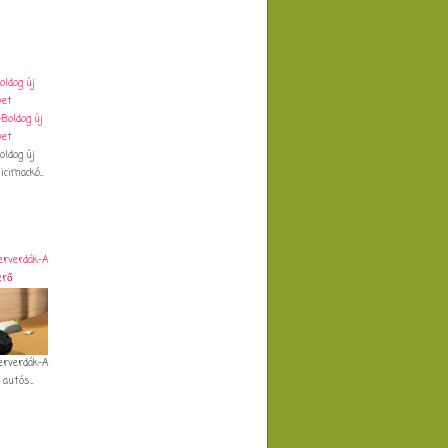
ldog új
vet
ldog új
cimackó...
erverdák-A
erő
erverdák-A
autós...