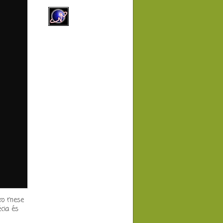
tro mese
cia és