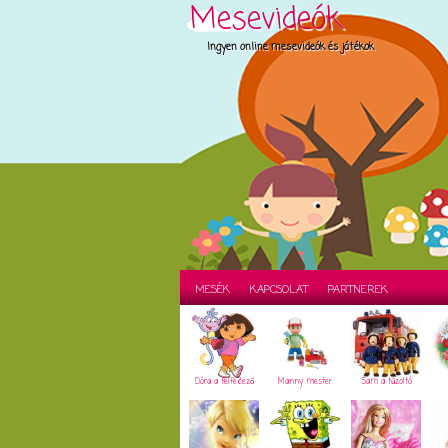
Mesevideók
Ingyen online mesevideók és játékok
MESÉK
KAPCSOLAT
PARTNEREK
Dóra a felfedező
Manny mester
Sam a tűzoltó