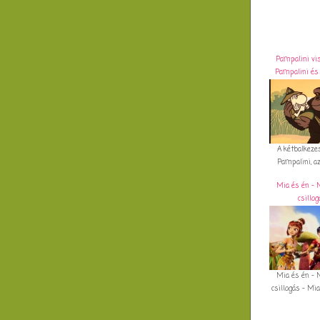
Pampalini vi
Pampalini és 
A kétbalkeze
Pampalini, az 
Mia és én - 
csillo
Mia és én - 
csillogás - Mia 