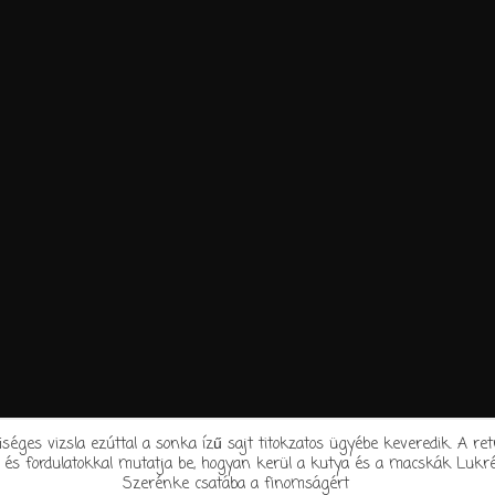
séges vizsla ezúttal a sonka ízű sajt titokzatos ügyébe keveredik. A re
 és fordulatokkal mutatja be, hogyan kerül a kutya és a macskák Lukré
Szerénke csatába a finomságért