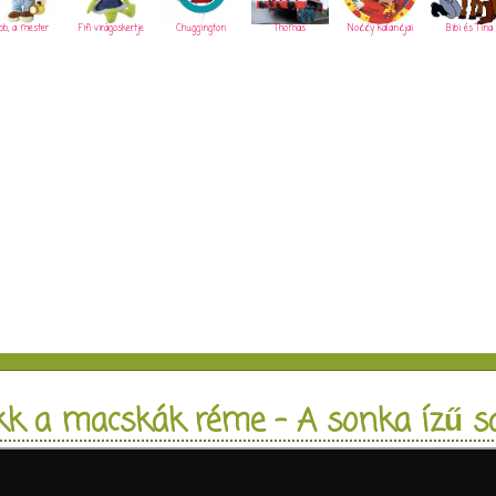
ob, a mester
Fifi virágoskertje
Chuggington
Thomas
Noddy kalandjai
Bibi és Tina
kk a macskák réme - A sonka ízű sa