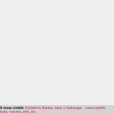
A mese cimkéi:
Garfield és Barátai
,
Irány a Vadnyugat
,
- mese rajzfilm
,
lusta
,
macska
,
john
,
jon
,