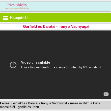
Kategóriák
Garfield és Barátai - Irány a Vadnyugat
Leírás:
Garfield és Barátai - Irány a Vadnyugat - mese rajzfilm a lusta
macskáról - garfild és John