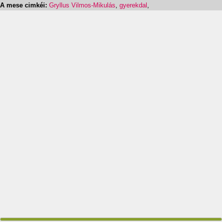
A mese cimkéi:
Gryllus Vilmos-Mikulás
,
gyerekdal
,