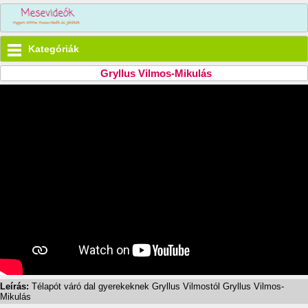
Kategóriák
Gryllus Vilmos-Mikulás
Leírás:
Télapót váró dal gyerekeknek Gryllus Vilmostól Gryllus Vilmos-
Mikulás