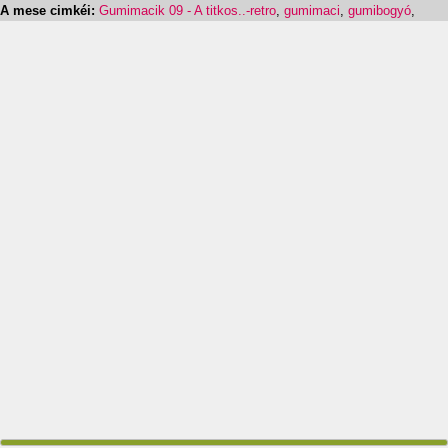
A mese cimkéi:
Gumimacik 09 - A titkos..-retro
,
gumimaci
,
gumibogyó
,