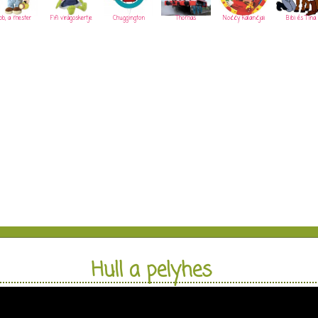
ob, a mester
Fifi virágoskertje
Chuggington
Thomas
Noddy kalandjai
Bibi és Tina
Hull a pelyhes