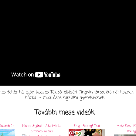
yhes fehér hó, eljön kedves Télapó, elkíséri Pingvin társa, örömöt hozna
házba... - mikulásos rajzfilm gyerekeknek
További mese videók
Galamb úr
Mancs őrjárat - A kutyik és
Bing - Fecsegő Taxi
Mekk Elek - K
a táncos kaland
meleg