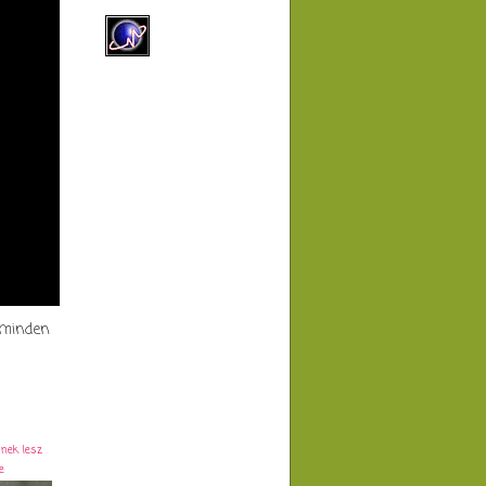
k minden
inek lesz
e