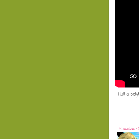
Hull a pel
Miraculous - 