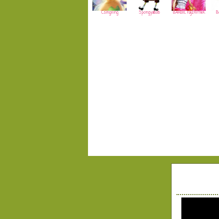
Csingiling
Spongyabob
BARBIE rajzfilmek
B