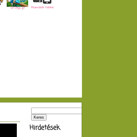
Mesevideók mobilra
Go! Diego, go!
Hirdetések