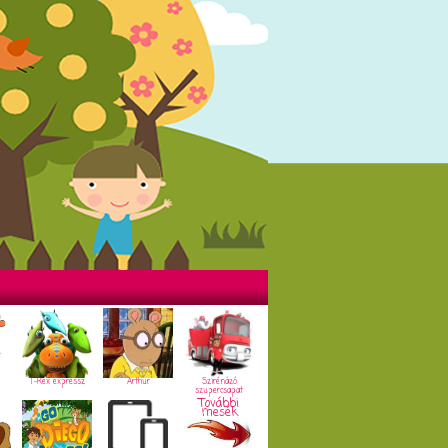
T-Rex expressz
Arthur
Szirénázó
szupercsapat
További
mesék