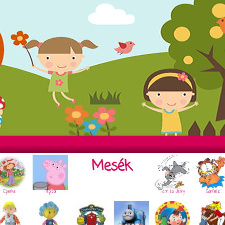
Mesék
Eperke
Peppa
Tom és Jerry
Garfield