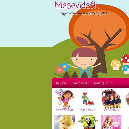
Mesevideók
Ingyen online mesevideók és játékok
MESÉK
KAPCSOLAT
PARTNEREK
Dóra a felfedező
Manny mester
Sam a tűzoltó