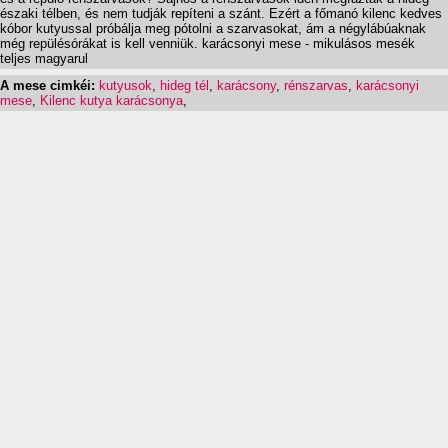
északi télben, és nem tudják repíteni a szánt. Ezért a főmanó kilenc kedves
kóbor kutyussal próbálja meg pótolni a szarvasokat, ám a négylábúaknak
még repülésórákat is kell venniük. karácsonyi mese - mikulásos mesék
teljes magyarul
A mese cimkéi:
kutyusok
,
hideg tél
,
karácsony
,
rénszarvas
,
karácsonyi
mese
,
Kilenc kutya karácsonya
,