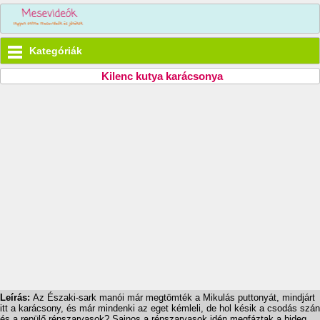
Kategóriák
Kilenc kutya karácsonya
Leírás:
Az Északi-sark manói már megtömték a Mikulás puttonyát, mindjárt
itt a karácsony, és már mindenki az eget kémleli, de hol késik a csodás szán
és a repülő rénszarvasok? Sajnos a rénszarvasok idén megfáztak a hideg