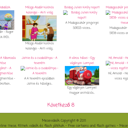
labdázik
Mézga Aladár különös
Boldog Julien király napot!
Madagaszkár pin
kalandjai - Anti világ
A Madagaszkár pingvinjei
S01E03-vicces...
Madagaszkár 
őr - Roger
S1E18-vicces an
 (HD)...
Mézga Aladár különös
kalandjai - Anti világ...
 A táborozás
Jamie és a csodalámpa - A
A város hősei - Egy
Hé, Arnold! - 
tése
teverém
vágányon Larryvel
Hé, Arnold! - H
egmentése -
A A teverém epizódban
vicces rajzf
ratban...
Jamie és hűséges...
Egy vágányon Larryvel
magyar animációs...
Következő 8
Mesevideók Copyright © 2011
nline mese, filmek videók és flash játékok - Free cartoons and flash games - Mese