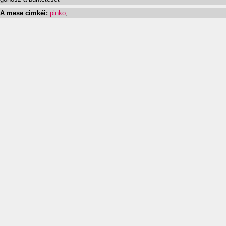
A mese cimkéi:
pinko
,