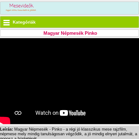
Kategóriák
Magyar Népmesék Pinko
Leírás:
Magyar Népmesék - Pinko - a régi jó klasszikus mese rajzfilm,
népmese mely mindig tanulságosan végződik, a jó mindig elnyeri jutalmát, a
gonosz a büntetését