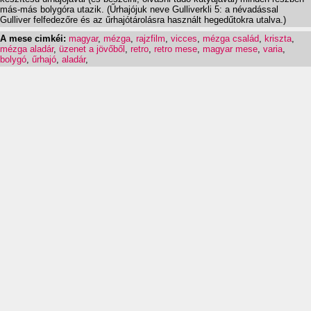
más-más bolygóra utazik. (Űrhajójuk neve Gulliverkli 5: a névadással
Gulliver felfedezőre és az űrhajótárolásra használt hegedűtokra utalva.)
A mese cimkéi:
magyar
,
mézga
,
rajzfilm
,
vicces
,
mézga család
,
kriszta
,
mézga aladár
,
üzenet a jövőből
,
retro
,
retro mese
,
magyar mese
,
varia
,
bolygó
,
űrhajó
,
aladár
,