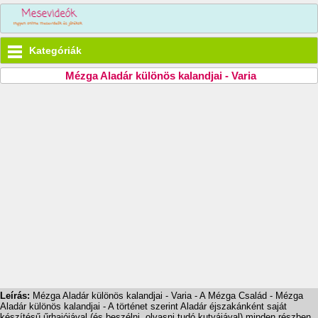
Kategóriák
Mézga Aladár különös kalandjai - Varia
Leírás:
Mézga Aladár különös kalandjai - Varia - A Mézga Család - Mézga
Aladár különös kalandjai - A történet szerint Aladár éjszakánként saját
készítésű űrhajójával (és beszélni, olvasni tudó kutyájával) minden részben