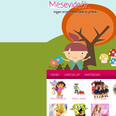
Mesevideók
Ingyen online mesevideók és játékok
MESÉK
KAPCSOLAT
PARTNEREK
Dóra a felfedező
Manny mester
Sam a tűzoltó