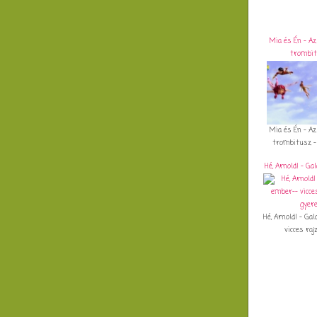
Mia és Én - Az
trombit
Mia és Én - Az
trombitusz - 
Hé, Arnold! - G
Hé, Arnold! - G
vicces rajz