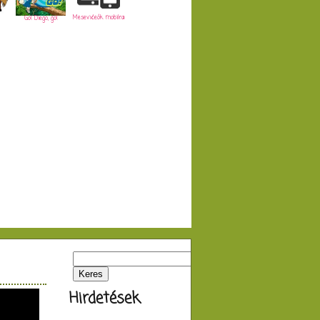
Mesevideók mobilra
Go! Diego, go!
Hirdetések