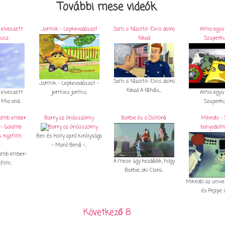
További mese videók
 elveszett
Jarmik - Lepkevadászat
Sam, a tűzoltó- Elvis dalra
Alma együ
usz
fakad
Szuperk
Sam, a tűzoltó- Elvis dalra
Jarmik - Lepkevadászat -
fakad A főhős,...
 elveszett
jarmies jarmis
Alma együ
Mia and...
Szuperk
alamb ember
Barry, az óriásszörny
Barbie és a Diótörő
Mikrobi - 
bonyodalm
Ben és Holly apró királysága
- Manó Benő -...
alamb ember-
A mese úgy kezdődik, hogy
film...
Barbie, aki Clara...
Mikrobi az unive
és Peppe új
Következő 8