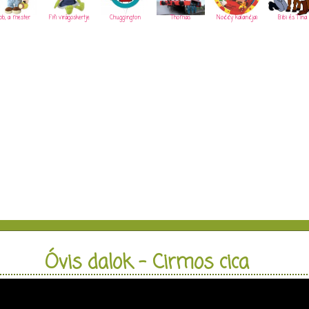
ob, a mester
Fifi virágoskertje
Chuggington
Thomas
Noddy kalandjai
Bibi és Tina
Óvis dalok - Cirmos cica