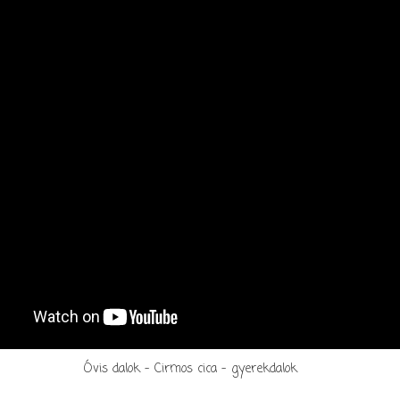
Óvis dalok - Cirmos cica - gyerekdalok