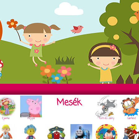
Mesék
Eperke
Peppa
Tom és Jerry
Garfield