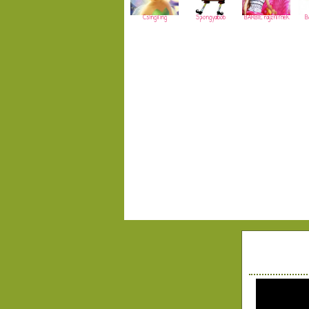
Csingiling
Spongyabob
BARBIE rajzfilmek
B