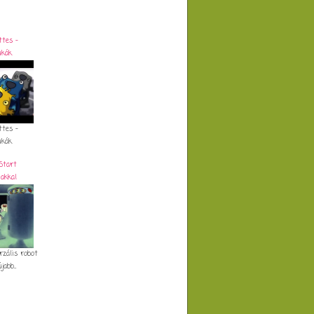
ttes -
ukák
ttes -
ukák
Start
akkal
rzális robot
abb...