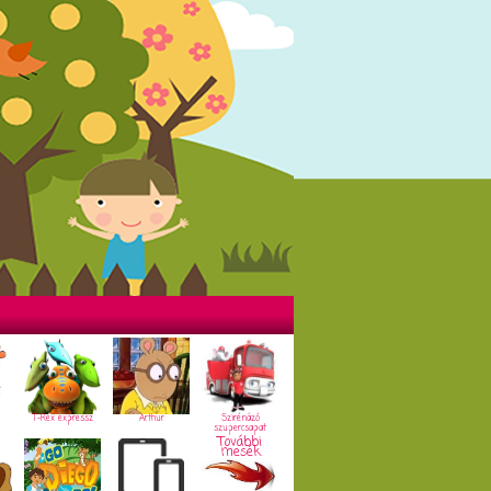
T-Rex expressz
Arthur
Szirénázó
szupercsapat
További
mesék