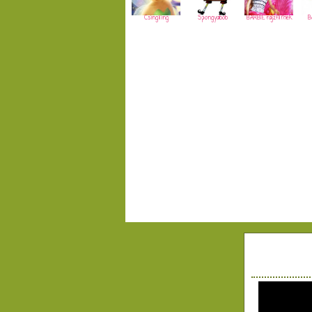
Csingiling
Spongyabob
BARBIE rajzfilmek
B