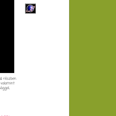
mű részben
 valamint
ággal,