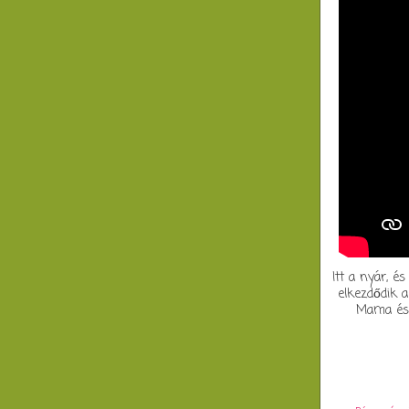
Itt a nyár, é
elkezdődik a
Mama és P