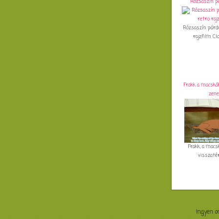
Rózsaszín p
Rózsaszín párd
rajzfilm Clo
Frakk a macskák
zene
Frakk, a macs
visszatér 
Ingyen o