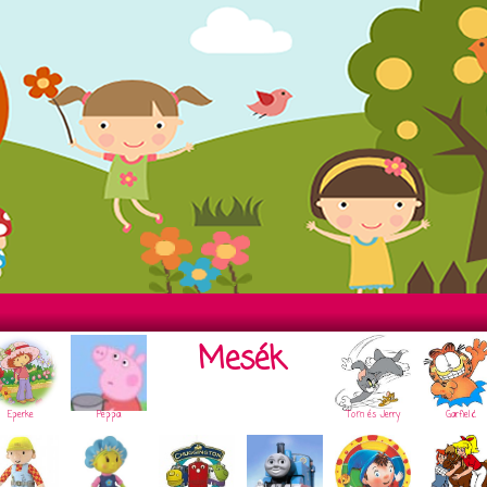
Mesék
Eperke
Peppa
Tom és Jerry
Garfield