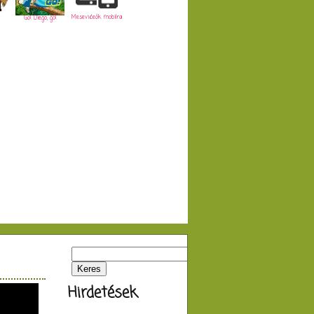
Mesevideók mobilra
Go! Diego, go!
Hirdetések