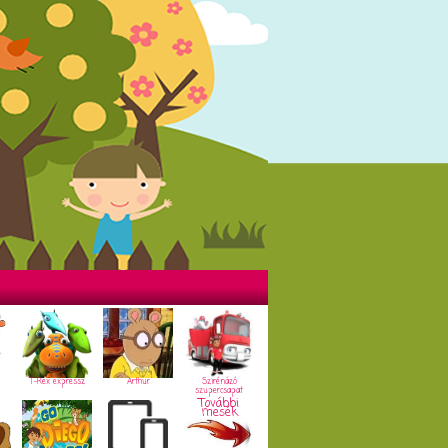
T-Rex expressz
Arthur
Szirénázó
szupercsapat
További
mesék