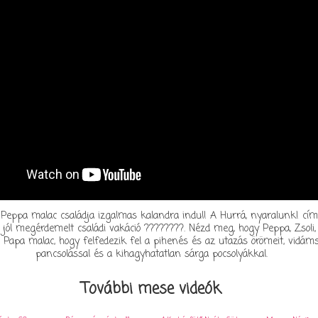
s Peppa malac családja izgalmas kalandra indul! A Hurrá, nyaralunk! cí
 jól megérdemelt családi vakáció ????????. Nézd meg, hogy Peppa, Zsoli,
apa malac, hogy felfedezik fel a pihenés és az utazás örömeit, vidáms
pancsolással és a kihagyhatatlan sárga pocsolyákkal.
További mese videók