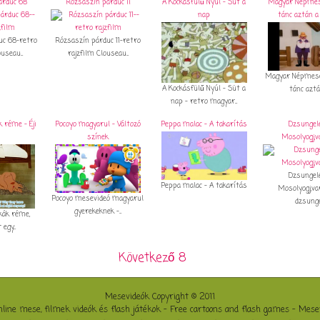
árduc 68
Rózsaszín párduc 11
A Kockásfülű Nyúl - Süt a
Magyar Népmes
nap
tánc aztán a
uc 68-retro
Rózsaszín párduc 11-retro
useau...
rajzfilm Clouseau...
Magyar Népmesék
A Kockásfülű Nyúl - Süt a
tánc aztán
nap - retro magyar...
 réme - Éji
Pocoyo magyarul - Változó
Peppa malac - A takarítás
Dzsungelé
színek
Mosolyogj,v
Dzsungelé
Peppa malac - A takarítás
Mosolyogj,va
Pocoyo mesevideó magyarul
dzsungel
gyerekeknek -...
kák réme,
egy...
Következő 8
Mesevideók Copyright © 2011
nline mese, filmek videók és flash játékok - Free cartoons and flash games - Mese