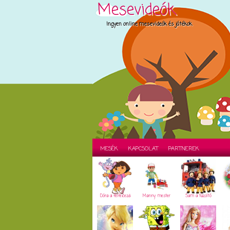
Mesevideók
Ingyen online mesevideók és játékok
MESÉK
KAPCSOLAT
PARTNEREK
Dóra a felfedező
Manny mester
Sam a tűzoltó