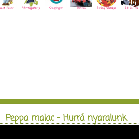
ob, a mester
Fifi virágoskertje
Chuggington
Thomas
Noddy kalandjai
Bibi és Tina
Peppa malac - Hurrá nyaralunk