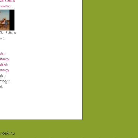
ék Előbb a
 lakoma
 - Előbb a
 a...
let:
arangy
let:
rangy A
...
videók.hu