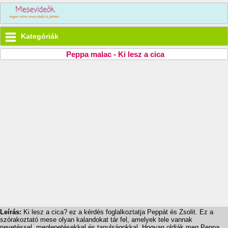
Kategóriák
Peppa malac - Ki lesz a cica
Leírás:
Ki lesz a cica? ez a kérdés foglalkoztatja Peppát és Zsolit. Ez a
szórakoztató mese olyan kalandokat tár fel, amelyek tele vannak
nevetéssel, meglepetésekkel és tanulságokkal. Hogyan oldják meg Peppa,