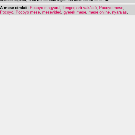
A mese cimkéi:
Pocoyo magyarul
,
Tengerparti vakáció
,
Pocoyo mese
,
Pocoyo
,
Pocoyo mese
,
mesevideó
,
gyerek mese
,
mese online
,
nyaralás
,