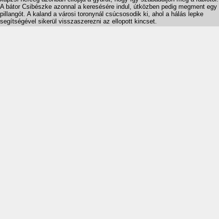
A bátor Csibészke azonnal a keresésére indul, útközben pedig megment egy
pillangót. A kaland a városi toronynál csúcsosodik ki, ahol a hálás lepke
segítségével sikerül visszaszerezni az ellopott kincset.