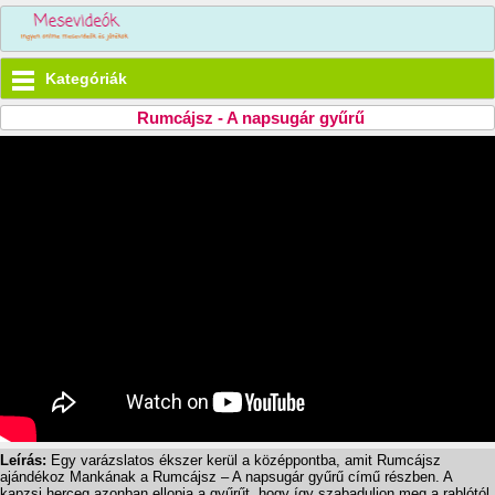
Kategóriák
Rumcájsz - A napsugár gyűrű
Leírás:
Egy varázslatos ékszer kerül a középpontba, amit Rumcájsz
ajándékoz Mankának a Rumcájsz – A napsugár gyűrű című részben. A
kapzsi herceg azonban ellopja a gyűrűt, hogy így szabaduljon meg a rablótól.