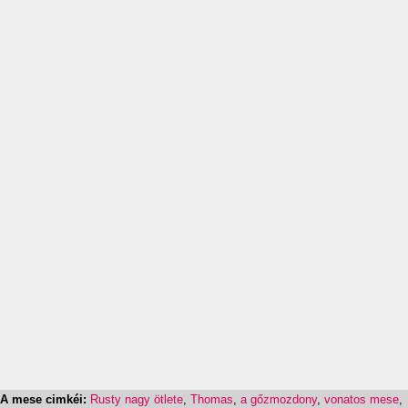
A mese cimkéi:
Rusty nagy ötlete
,
Thomas
,
a gőzmozdony
,
vonatos mese
,