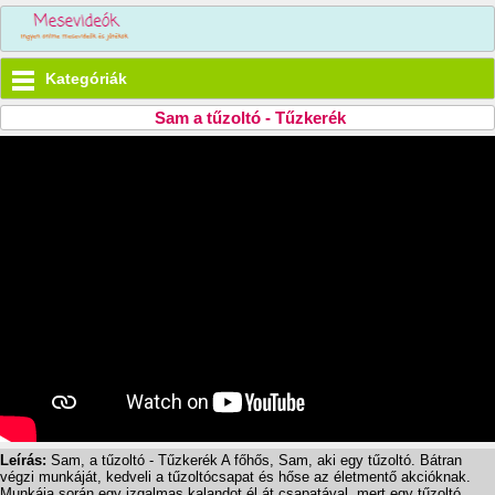
Kategóriák
Sam a tűzoltó - Tűzkerék
Leírás:
Sam, a tűzoltó - Tűzkerék A főhős, Sam, aki egy tűzoltó. Bátran
végzi munkáját, kedveli a tűzoltócsapat és hőse az életmentő akcióknak.
Munkája során egy izgalmas kalandot él át csapatával, mert egy tűzoltó