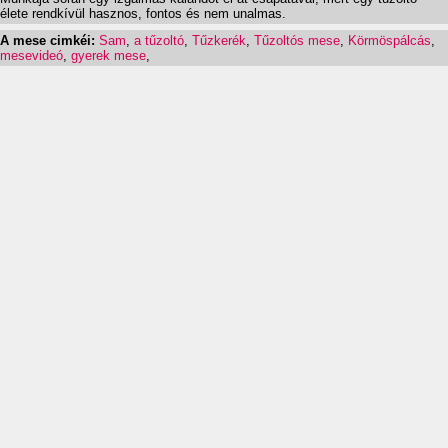
élete rendkívül hasznos, fontos és nem unalmas.
A mese cimkéi:
Sam
,
a tűzoltó
,
Tűzkerék
,
Tűzoltós mese
,
Körmöspálcás
,
mesevideó
,
gyerek mese
,