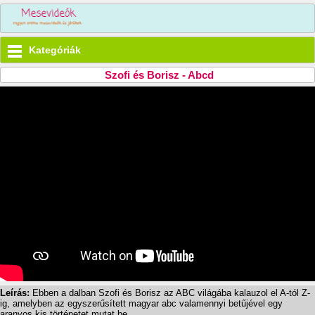
Kategóriák
Szofi és Borisz - Abcd
Leírás:
Ebben a dalban Szofi és Borisz az ABC világába kalauzol el A-tól Z-
ig, amelyben az egyszerűsített magyar abc valamennyi betűjével egy
aranyos kis történetet mutat be.