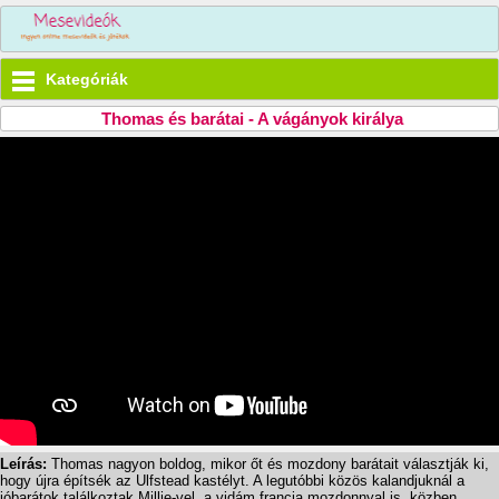
Kategóriák
Thomas és barátai - A vágányok királya
Leírás:
Thomas nagyon boldog, mikor őt és mozdony barátait választják ki,
hogy újra építsék az Ulfstead kastélyt. A legutóbbi közös kalandjuknál a
jóbarátok találkoztak Millie-vel, a vidám francia mozdonnyal is, közben