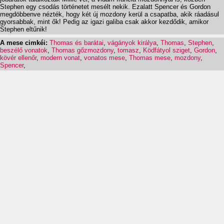
Stephen egy csodás történetet mesélt nekik. Ezalatt Spencer és Gordon
megdöbbenve nézték, hogy két új mozdony kerül a csapatba, akik ráadásul
gyorsabbak, mint ők! Pedig az igazi galiba csak akkor kezdődik, amikor
Stephen eltűnik!
A mese cimkéi:
Thomas és barátai
,
vágányok királya
,
Thomas
,
Stephen
,
beszélő vonatok
,
Thomas gőzmozdony
,
tomasz
,
Ködfátyol sziget
,
Gordon
,
kövér ellenőr
,
modern vonat
,
vonatos mese
,
Thomas mese
,
mozdony
,
Spencer
,