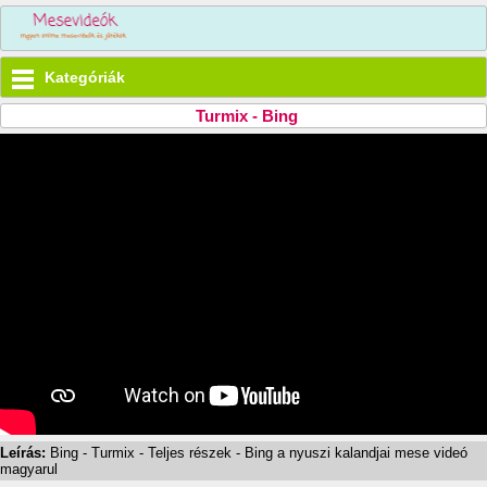
Kategóriák
Turmix - Bing
Leírás:
Bing - Turmix - Teljes részek - Bing a nyuszi kalandjai mese videó
magyarul