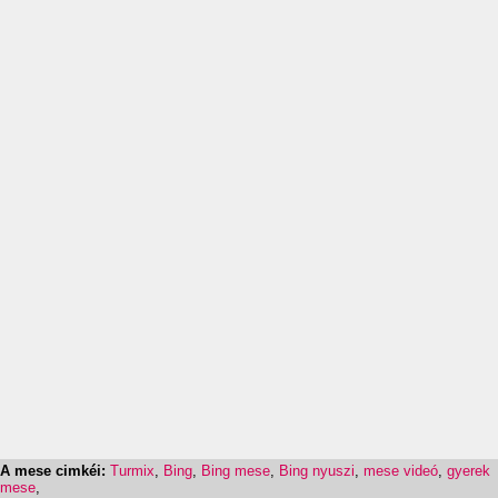
A mese cimkéi:
Turmix
,
Bing
,
Bing mese
,
Bing nyuszi
,
mese videó
,
gyerek
mese
,