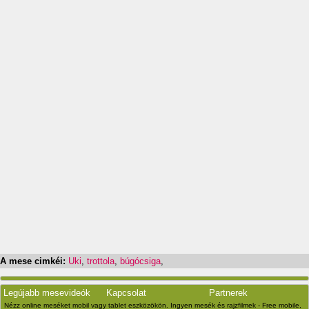
A mese cimkéi:
Uki
,
trottola
,
búgócsiga
,
Legújabb mesevideók
Kapcsolat
Partnerek
Nézz online meséket mobil vagy tablet eszközökön. Ingyen mesék és rajzfilmek - Free mobile,