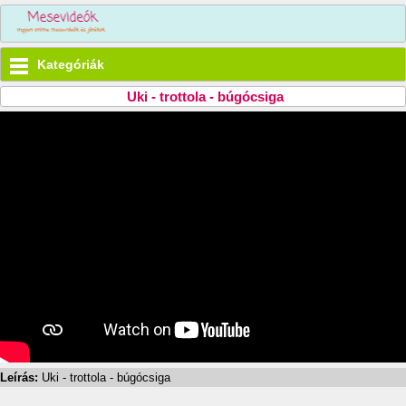
Kategóriák
Uki - trottola - búgócsiga
Leírás:
Uki - trottola - búgócsiga